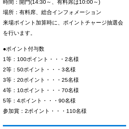
時間：開門(14:30～、有料席は10:00～)
場所：有料席、総合インフォメーション
来場ポイント加算時に、ポイントチャージ抽選会
を行います。
●ポイント付与数
1等：100ポイント・・・2名様
2等：50ポイント・・・3名様
3等：20ポイント・・・25名様
4等：10ポイント・・・70名様
5等：4ポイント・・・90名様
参加賞：2ポイント・・・110名様