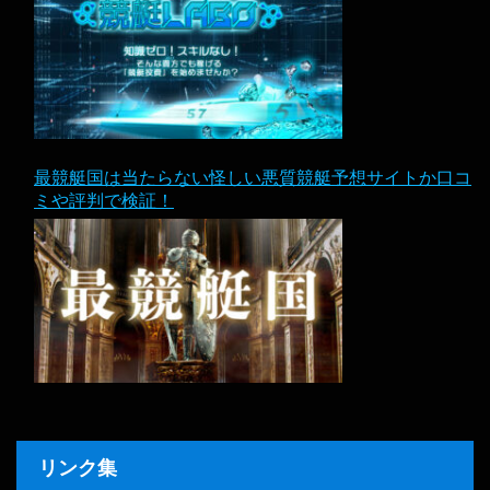
最競艇国は当たらない怪しい悪質競艇予想サイトか口コ
ミや評判で検証！
リンク集