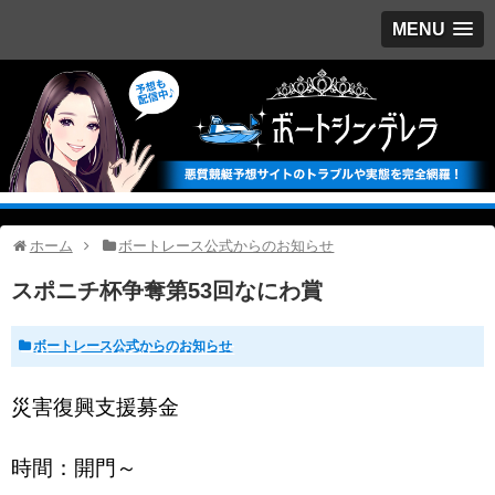
MENU
ホーム
ボートレース公式からのお知らせ
スポニチ杯争奪第53回なにわ賞
ボートレース公式からのお知らせ
災害復興支援募金
時間：開門～