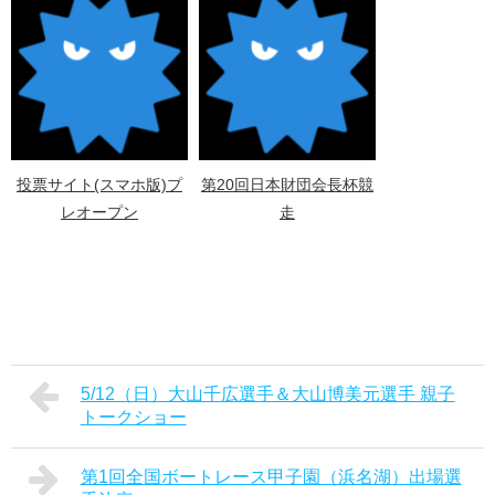
投票サイト(スマホ版)プ
第20回日本財団会長杯競
レオープン
走
5/12（日）大山千広選手＆大山博美元選手 親子
トークショー
第1回全国ボートレース甲子園（浜名湖）出場選