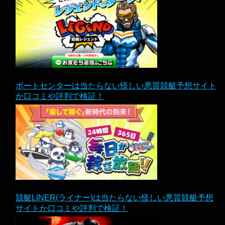
ボートセンターは当たらない怪しい悪質競艇予想サイト
か口コミや評判で検証！
競艇LINER(ライナー)は当たらない怪しい悪質競艇予想
サイトか口コミや評判で検証！