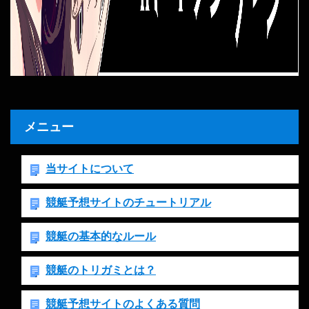
メニュー
当サイトについて
競艇予想サイトのチュートリアル
競艇の基本的なルール
競艇のトリガミとは？
競艇予想サイトのよくある質問