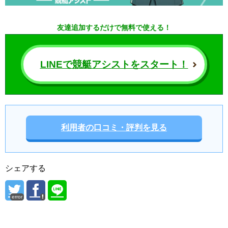
友達追加するだけで無料で使える！
LINEで競艇アシストをスタート！
利用者の口コミ・評判を見る
シェアする
error