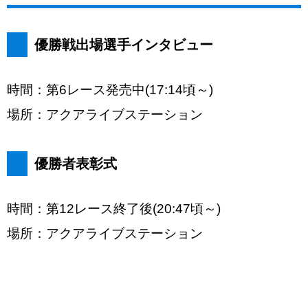
優勝戦出場選手インタビュー
時間：第6レース発売中(17:14頃～)
場所：アクアライブステーション
優勝者表彰式
時間：第12レース終了後(20:47頃～)
場所：アクアライブステーション