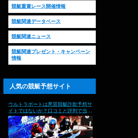
競艇重賞レース開催情報
競艇関連データベース
競艇関連ニュース
競艇関連プレゼント・キャンペーン
情報
人気の競艇予想サイト
ウルトラボートは悪質競艇詐欺予想サ
イトではないか？口コミと評判で当た
らない疑惑を検証！