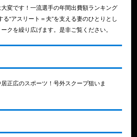
は大変です！一流選手の年間出費額ランキング
する“アスリート＝夫”を支える妻のひとりとし
トークを繰り広げます。是非ご覧ください。
中居正広のスポーツ！号外スクープ狙いま