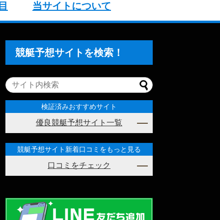
目
当サイトについて
競艇予想サイトを検索！
検証済みおすすめサイト
優良競艇予想サイト一覧
競艇予想サイト新着口コミをもっと見る
口コミをチェック