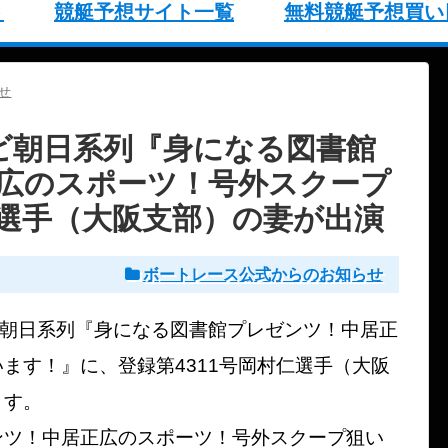
ト
競艇予想サイト一覧
無料競艇予想買い
せ
レビ朝日系列『身になる図書館
広のスポーツ！号外スクープ
選手（大阪支部）の妻が出演
ボートレース公式からのお知らせ
ビ朝日系列『身になる図書館プレゼンツ！中居正
ます！』に、登録第4311号岡村仁選手（大阪
ます。
ンツ！中居正広のスポーツ！号外スクープ狙い