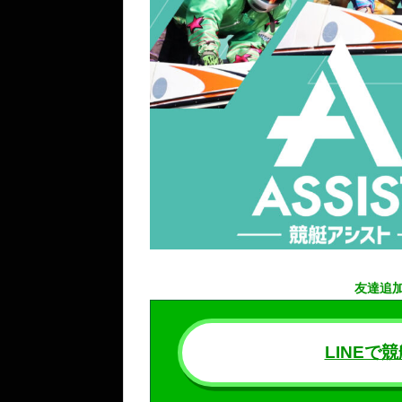
友達追
LINEで