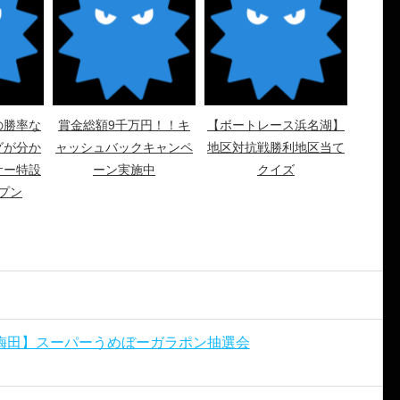
の勝率な
賞金総額9千万円！！キ
【ボートレース浜名湖】
グが分か
ャッシュバックキャンペ
地区対抗戦勝利地区当て
サー特設
ーン実施中
クイズ
プン
梅田】スーパーうめぼーガラポン抽選会