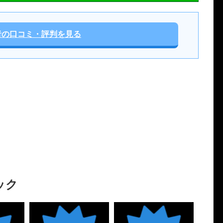
者の口コミ・評判を見る
ック