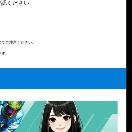
確認ください。
のでご注意ください。
ます。
ト