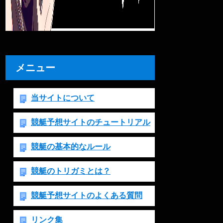
メニュー
当サイトについて
競艇予想サイトのチュートリアル
競艇の基本的なルール
競艇のトリガミとは？
競艇予想サイトのよくある質問
リンク集