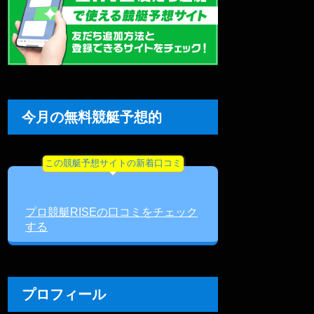
今月の無料競艇予想的
この競艇予想サイトの新着口コミ
プロ競艇RISEの口コミをチェック
する
プロフィール