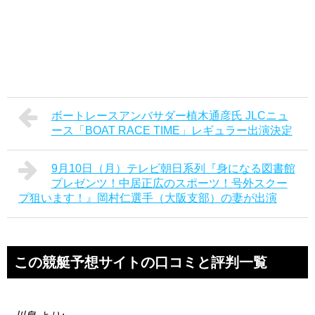
ボートレースアンバサダー植木通彦氏 JLCニュ
ース「BOAT RACE TIME」レギュラー出演決定
9月10日（月）テレビ朝日系列『身になる図書館
プレゼンツ！中居正広のスポーツ！号外スクー
プ狙います！』岡村仁選手（大阪支部）の妻が出演
この競艇予想サイトの口コミと評判一覧