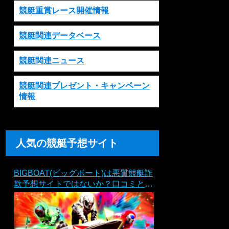
競艇重賞レース開催情報
競艇関連データベース
競艇関連ニュース
競艇関連プレゼント・キャンペーン
情報
人気の競艇予想サイト
BIGBOAT(ビッグボート)は悪質競艇詐
欺予想サイトではないか？口コミと評
判で当たらない疑惑を検証！