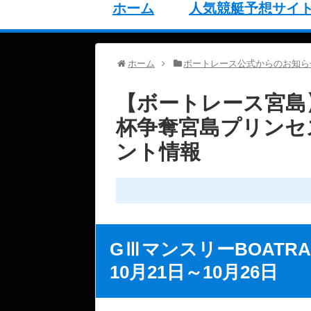
ホーム
人気競艇予想サイ
ホーム
ボートレース公式からのお知ら
【ボートレース宮島】
杯争奪宮島プリンセ
ント情報
GⅢマンスリーBOATR
10月21日～10月26日