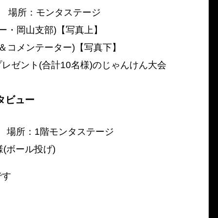
売中 場所：モンタステージ
サー・岡山支部)【写真上】
ー＆コメンテーター)【写真下】
レゼント(合計10名様)のじゃんけん大会
タビュー
～) 場所：1階モンタステージ
(ボール投げ)
です