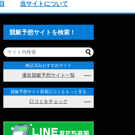
目
当サイトについて
競艇予想サイトを検索！
検証済みおすすめサイト
優良競艇予想サイト一覧
競艇予想サイト新着口コミをもっと見る
口コミをチェック