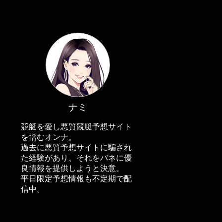
ナミ
競艇を愛し悪質競艇予想サイト
を憎むオンナ。
過去に悪質予想サイトに騙され
た経験があり、それをバネに優
良情報を提供しようと決意。
平日限定予想情報も不定期で配
信中。