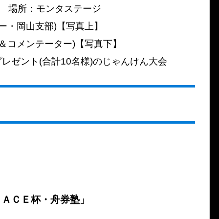
売中 場所：モンタステージ
サー・岡山支部)【写真上】
ー＆コメンテーター)【写真下】
レゼント(合計10名様)のじゃんけん大会
ＲＡＣＥ杯・舟券塾」