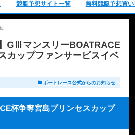
ト
競艇予想サイト一覧
無料競艇予想買い
せ
GⅢマンスリーBOATRACE
スカップファンサービスイベ
ボートレース公式からのお知らせ
ACE杯争奪宮島プリンセスカップ