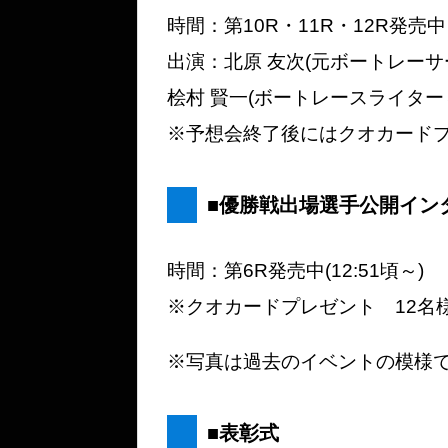
時間：第10R・11R・12R発
出演：北原 友次(元ボートレー
桧村 賢一(ボートレースライタ
※予想会終了後にはクオカードプ
■優勝戦出場選手公開イン
時間：第6R発売中(12:51頃
※クオカードプレゼント 12名様
※写真は過去のイベントの模様
■表彰式