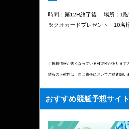
時間：第12R終了後 場所：1
※クオカードプレゼント 10名様
※掲載情報が古くなっている可能性があります
情報の正確性は、自己責任においてご精査願い
おすすめ競艇予想サイ