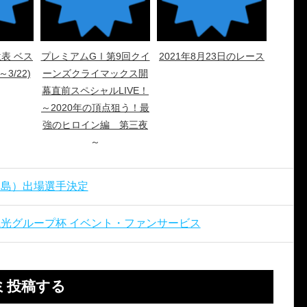
表 ベス
プレミアムGⅠ第9回クイ
2021年8月23日のレース
～3/22)
ーンズクライマックス開
幕直前スペシャルLIVE！
～2020年の頂点狙う！最
強のヒロイン編 第三夜
～
児島）出場選手決定
光グループ杯 イベント・ファンサービス
ミ投稿する