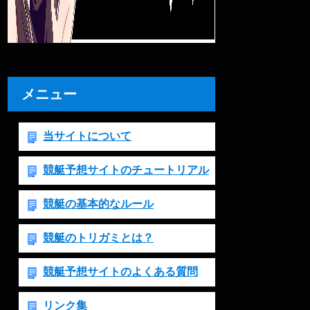
メニュー
当サイトについて
競艇予想サイトのチュートリアル
競艇の基本的なルール
競艇のトリガミとは？
競艇予想サイトのよくある質問
リンク集