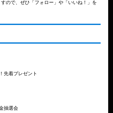
ますので、ぜひ「フォロー」や「いいね！」を
！先着プレゼント
金抽選会