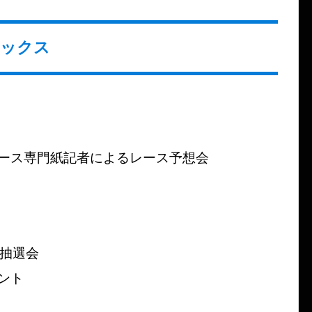
マックス
レース専門紙記者によるレース予想会
ド抽選会
ント