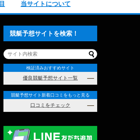
目
当サイトについて
競艇予想サイトを検索！
検証済みおすすめサイト
優良競艇予想サイト一覧
競艇予想サイト新着口コミをもっと見る
口コミをチェック