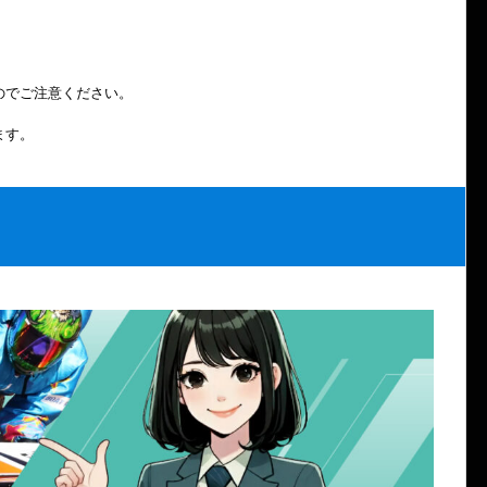
のでご注意ください。
ます。
ト