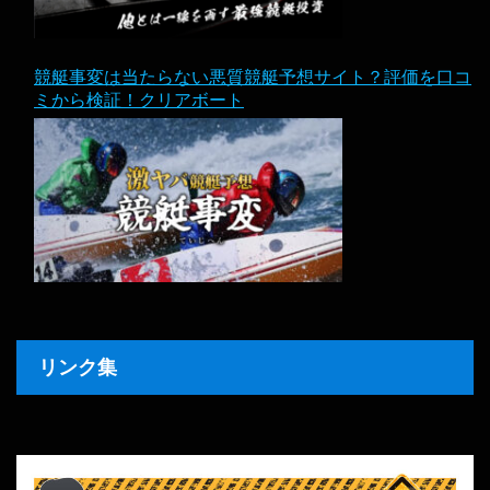
競艇事変は当たらない悪質競艇予想サイト？評価を口コ
ミから検証！クリアボート
リンク集