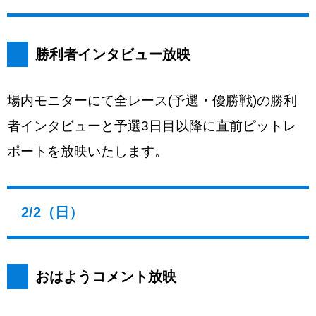
勝利者インタビュー放映
場内モニターにて全レース(予選・優勝戦)の勝利
者インタビューと予選3日目以降に直前ピットレ
ポートを放映いたします。
2/2（日）
おはようコメント放映