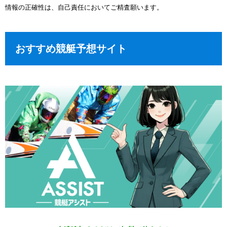
情報の正確性は、自己責任においてご精査願います。
おすすめ競艇予想サイト