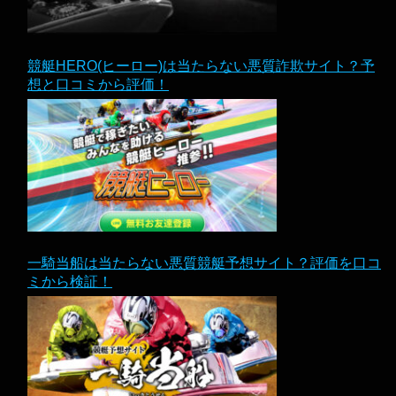
競艇HERO(ヒーロー)は当たらない悪質詐欺サイト？予
想と口コミから評価！
一騎当船は当たらない悪質競艇予想サイト？評価を口コ
ミから検証！