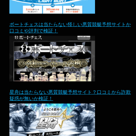
ボートチェスは当たらない怪しい悪質競艇予想サイトか
口コミや評判で検証！
星舟は当たらない悪質競艇予想サイト？口コミから詐欺
疑惑が無いか検証！