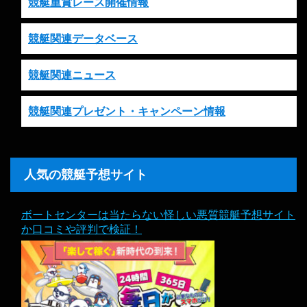
競艇重賞レース開催情報
競艇関連データベース
競艇関連ニュース
競艇関連プレゼント・キャンペーン情報
人気の競艇予想サイト
ボートセンターは当たらない怪しい悪質競艇予想サイト
か口コミや評判で検証！