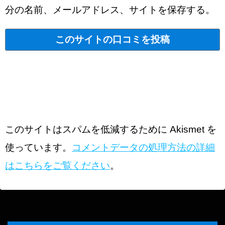
分の名前、メールアドレス、サイトを保存する。
このサイトはスパムを低減するために Akismet を
使っています。
コメントデータの処理方法の詳細
はこちらをご覧ください
。