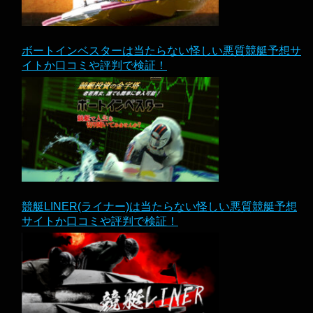
ボートインベスターは当たらない怪しい悪質競艇予想サ
イトか口コミや評判で検証！
競艇LINER(ライナー)は当たらない怪しい悪質競艇予想
サイトか口コミや評判で検証！