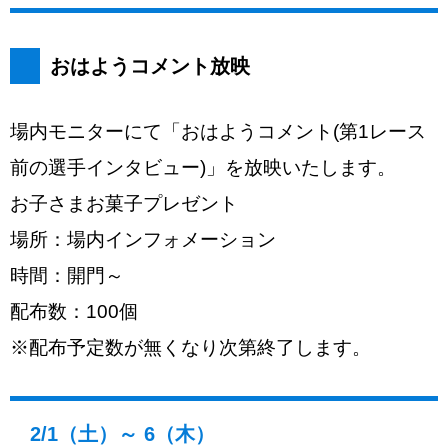
おはようコメント放映
場内モニターにて「おはようコメント(第1レース
前の選手インタビュー)」を放映いたします。
お子さまお菓子プレゼント
場所：場内インフォメーション
時間：開門～
配布数：100個
※配布予定数が無くなり次第終了します。
2/1（土）～ 6（木）