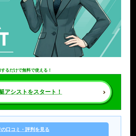
加するだけで無料で使える！
競艇アシストをスタート！
者の口コミ・評判を見る