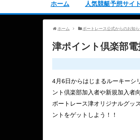
ホーム
人気競艇予想サイ
ホーム
ボートレース公式からのお知ら
津ポイント倶楽部電
4月6日からはじまるルーキーシ
ント倶楽部加入者や新規加入者
ボートレース津オリジナルグッ
ントをゲットしよう！！