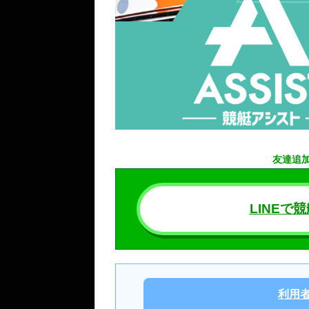
友達追
LINEで
利用