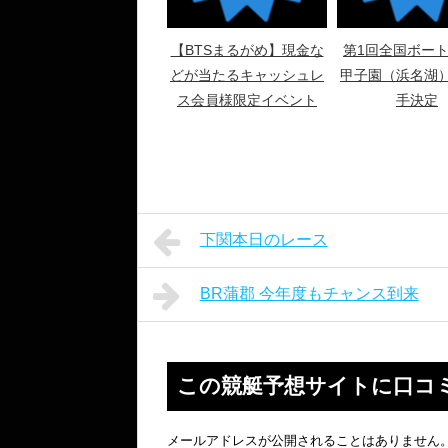
【BTSまるがめ】現金な
第1回全国ボー
どが当たるキャッシュレ
甲子園（浜名湖
ス会員様限定イベント
手決定
下関本日のレース
BR蒲郡 今年度もチャンス到来
この競艇予想サイトに口コ
メールアドレスが公開されることはありません