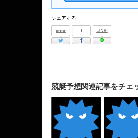
シェアする
error
LINE!
競艇予想関連記事をチェ