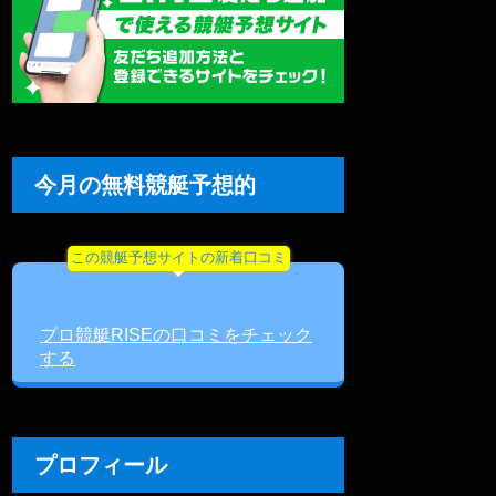
今月の無料競艇予想的
この競艇予想サイトの新着口コミ
プロ競艇RISEの口コミをチェック
する
プロフィール