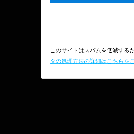
このサイトはスパムを低減するために
タの処理方法の詳細はこちらを