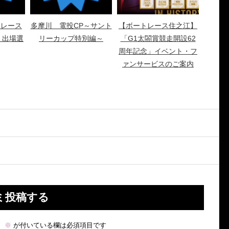
トレース
多摩川 電投CP～サント
【ボートレース住之江】
）出場選
リーカップ特別編～
「G1太閤賞競走開設62
周年記念」イベント・フ
ァンサービスのご案内
ミ投稿する
。
※
が付いている欄は必須項目です