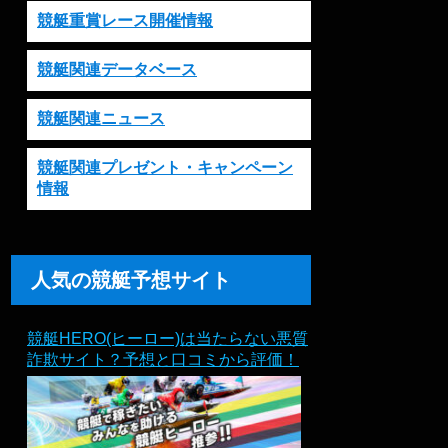
競艇重賞レース開催情報
競艇関連データベース
競艇関連ニュース
競艇関連プレゼント・キャンペーン
情報
人気の競艇予想サイト
競艇HERO(ヒーロー)は当たらない悪質
詐欺サイト？予想と口コミから評価！