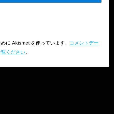
 Akismet を使っています。
コメントデー
ご覧ください
。