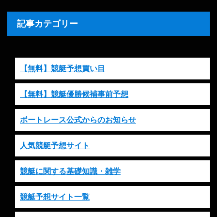
記事カテゴリー
【無料】競艇予想買い目
【無料】競艇優勝候補事前予想
ボートレース公式からのお知らせ
人気競艇予想サイト
競艇に関する基礎知識・雑学
競艇予想サイト一覧