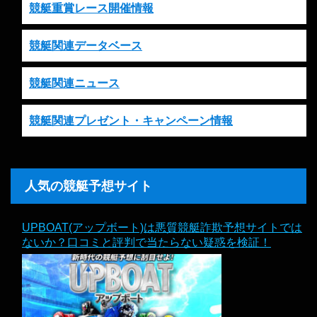
競艇重賞レース開催情報
競艇関連データベース
競艇関連ニュース
競艇関連プレゼント・キャンペーン情報
人気の競艇予想サイト
UPBOAT(アップボート)は悪質競艇詐欺予想サイトでは
ないか？口コミと評判で当たらない疑惑を検証！