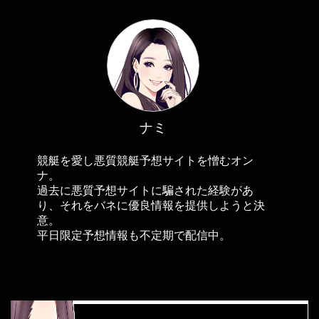
ナミ
競艇を愛し悪質競艇予想サイトを憎むオン
ナ。
過去に悪質予想サイトに騙された経験があ
り、それをバネに優良情報を提供しようと決
意。
平日限定予想情報も不定期で配信中。