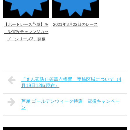
【ボートレース芦屋】あ
2021年3月22日のレース
しや電投チャレンジカッ
プ「シリーズ3」開幕
「まん延防止等重点措置」実施区域について（4
月19日12時現在）
芦屋 ゴールデンウィーク特選 電投キャンペー
ン