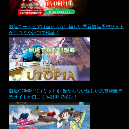
競艇ユートピアは当たらない怪しい悪質競艇予想サイト
か口コミや評判で検証！
競艇COMMIT(コミット)は当たらない怪しい悪質競艇予
想サイトか口コミや評判で検証！