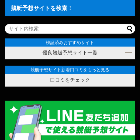
競艇予想サイトを検索！
検証済みおすすめサイト
優良競艇予想サイト一覧
競艇予想サイト新着口コミをもっと見る
口コミをチェック