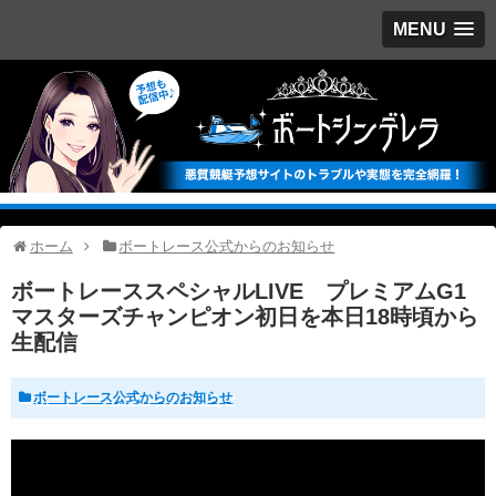
MENU
ホーム
ボートレース公式からのお知らせ
ボートレーススペシャルLIVE プレミアムG1
マスターズチャンピオン初日を本日18時頃から
生配信
ボートレース公式からのお知らせ