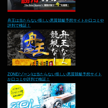
舟王は当たらない怪しい悪質競艇予想サイトか口コミや
評判で検証！
ZONE(ゾーン)は当たらない怪しい悪質競艇予想サイト
か口コミや評判で検証！