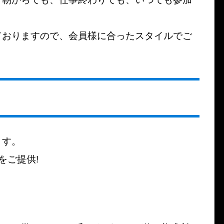
ておりますので、会員様に合ったスタイルでご
ます。
をご提供!