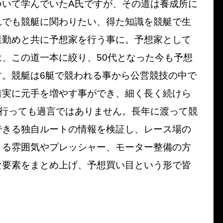
ついて学んでいたA氏ですが、その道は養成所に
れでも競艇に関わりたい、得た知識を競艇で生
業勤めと共に予想家を行う事に。予想家として
、この道一本に絞り、50代となった今も予想
す。競艇は6艇で競われる事から公営競技の中で
着実に元手を増やす事ができ、細く長く続けら
る行っても過言ではありません。長年に渡って競
できる独自ルートの情報を検証し、レース場の
よる雰囲気やプレッシャー、モーター整備の方
な要素をまとめ上げ、予想買い目という形で皆