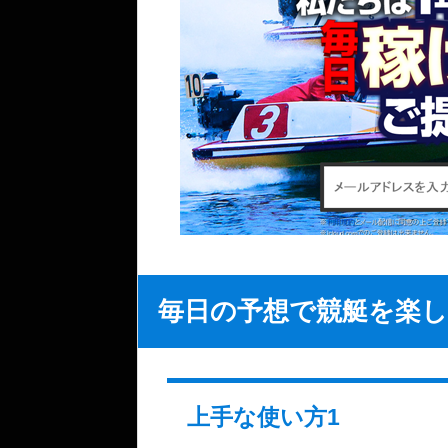
毎日の予想で競艇を楽
上手な使い方1