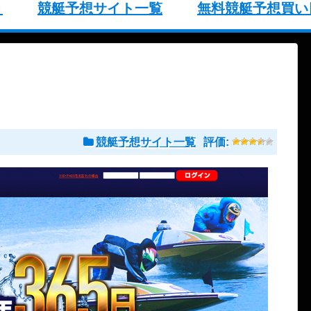
ト
競艇予想サイト一覧
無料競艇予想買い
競艇予想サイト一覧