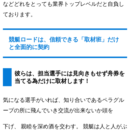
などどれをとっても業界トップレベルだと自負し
ております。
競艇ロードは、信頼できる「取材班」だけ
と全面的に契約
彼らは、担当選手には見向きもせず舟券を
当てる為だけに取材します！
気になる選手がいれば、知り合いであるペラグル
ープの所に飛んでいき交流が出来ないか頭を
下げ、 親睦を深め酒を交わす。 競艇は人と人がぶ