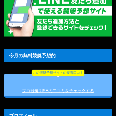
今月の無料競艇予想的
この競艇予想サイトの新着口コミ
プロ競艇RISEの口コミをチェックする
プロフィール