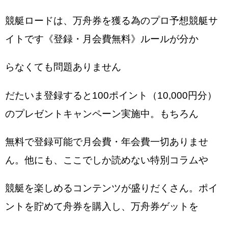
競艇ロードは、万舟券を獲る為のプロ予想競艇サ
イトです《登録・月会費無料》ルールが分か
らなくても問題ありません
だたいま登録すると100ポイント（10,000円分）
のプレゼントキャンペーン実施中。もちろん
無料で登録可能で月会費・年会費一切ありませ
ん。他にも、ここでしか読めない特別コラムや
競艇を楽しめるコンテンツが盛りだくさん。ポイ
ントを貯めて舟券を購入し、万舟券ゲットを