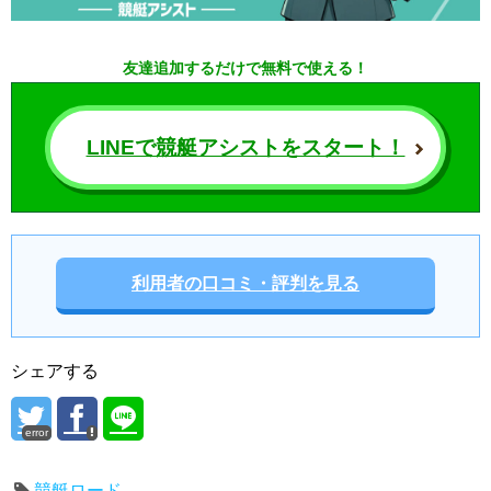
友達追加するだけで無料で使える！
LINEで競艇アシストをスタート！
利用者の口コミ・評判を見る
シェアする
error
競艇ロード