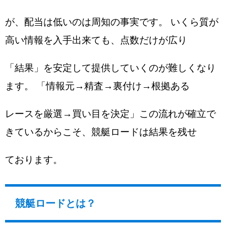
が、配当は低いのは周知の事実です。 いくら質が
高い情報を入手出来ても、点数だけが広り
「結果」を安定して提供していくのが難しくなり
ます。 「情報元→精査→裏付け→根拠ある
レースを厳選→買い目を決定」この流れが確立で
きているからこそ、競艇ロードは結果を残せ
ております。
競艇ロードとは？