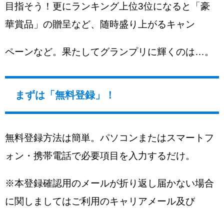
目指そう！更にランキング上位3位になると「豪
華賞品」の贈呈など、随時盛り上がるキャン
ペーンなど。果たしてグランプリに輝くのは…。
まずは「無料登録」！
無料登録方法は簡単。パソコンまたはスマートフ
ォン・携帯電話で必要項目を入力するだけ。
※本登録確認用のメールが折り返し届かない場合
に関しましてはご利用のキャリアメール及び