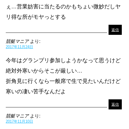
ぇ…営業妨害に当たるのかもちょい微妙だしヤ
リ得な所がモヤっとする
返信
競艇マニア
より:
2017年11月24日
今年はグランプリ参加しようかなって思うけど
絶対外寒いからそこが厳しい…
折角見に行くなら一般席で生で見たいんだけど
寒いの凄い苦手なんだよ
返信
競艇マニア
より:
2017年11月10日