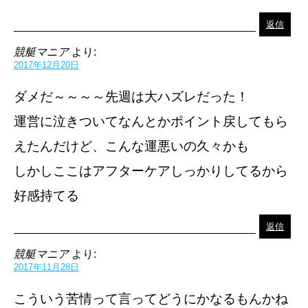
返信
競艇マニア
より:
2017年12月20日
ダメだ～～～～先週は大ハズレだった！
運営に泣きついてなんとかポイント戻してもら
えたんだけど、こんな運悪いの久々かも
しかしここはアフターケアしっかりしてるから
好感持てる
返信
競艇マニア
より:
2017年11月28日
こういう苦情って言ってどうにかなるもんかね