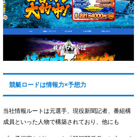
競艇ロードは情報力×予想力
当社情報ルートは元選手、現役新聞記者、番組構
成員といった人物で構築されており、他にも