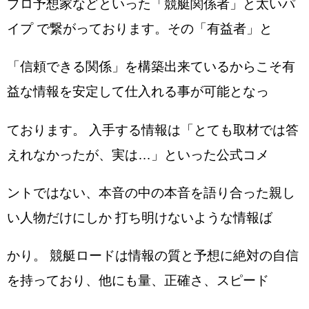
プロ予想家などといった「競艇関係者」と太いパ
イプ で繋がっております。その「有益者」と
「信頼できる関係」を構築出来ているからこそ有
益な情報を安定して仕入れる事が可能となっ
ております。 入手する情報は「とても取材では答
えれなかったが、実は…」といった公式コメ
ントではない、本音の中の本音を語り合った親し
い人物だけにしか 打ち明けないような情報ば
かり。 競艇ロードは情報の質と予想に絶対の自信
を持っており、他にも量、正確さ、スピード