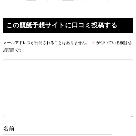
この競艇予想サイトに口コミ投稿する
メールアドレスが公開されることはありません。
※
が付いている欄は必
須項目です
名前