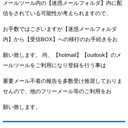
メールツール内の【迷惑メールフォルダ】内に配
信をされている可能性が考えられますので、
お手数ではございますが【迷惑メールフォルダ
内】から【受信BOX】への移行のお手続きをお
願い致します。 尚、【hotmail】【outlook】のメ
ールツールをご利用になり登録を行う事は
重要メール不着の報告を多数受け推奨しておりま
せんので、他のフリーメール等のご利用をお
願い致します。