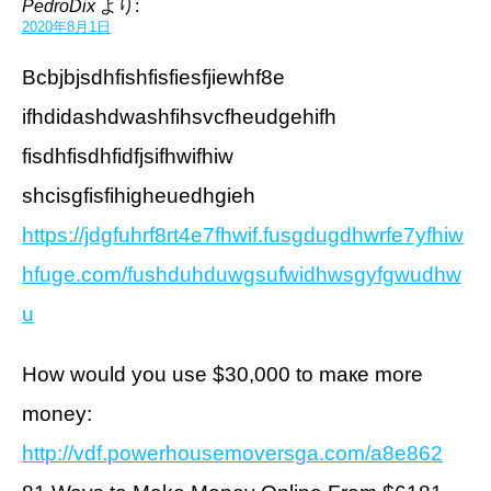
PedroDix
より:
2020年8月1日
Bcbjbjsdhfishfisfiesfjiewhf8e
ifhdidashdwashfihsvcfheudgehifh
fisdhfisdhfidfjsifhwifhiw
shcisgfisfihigheuedhgieh
https://jdgfuhrf8rt4e7fhwif.fusgdugdhwrfe7yfhiw
hfuge.com/fushduhduwgsufwidhwsgyfgwudhw
u
Ноw wоuld yоu use $30,000 tо maке morе
mоnеу:
http://vdf.powerhousemoversga.com/a8e862