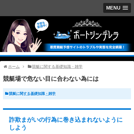
MENU
ホーム
競艇に関する基礎知識・雑学
競艇場で危ない目に合わない為には
競艇に関する基礎知識・雑学
詐欺まがいの行為に巻き込まれないように
しよう