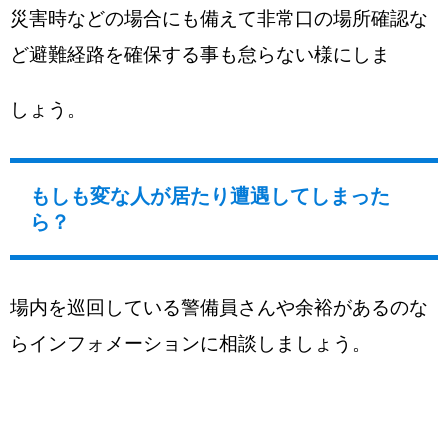
災害時などの場合にも備えて非常口の場所確認な
ど避難経路を確保する事も怠らない様にしま
しょう。
もしも変な人が居たり遭遇してしまった
ら？
場内を巡回している警備員さんや余裕があるのな
らインフォメーションに相談しましょう。