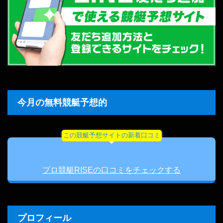
今月の無料競艇予想的
この競艇予想サイトの新着口コミ
プロ競艇RISEの口コミをチェックする
プロフィール