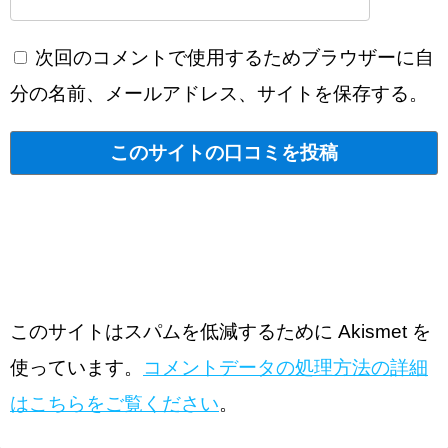
次回のコメントで使用するためブラウザーに自
分の名前、メールアドレス、サイトを保存する。
このサイトはスパムを低減するために Akismet を
使っています。
コメントデータの処理方法の詳細
はこちらをご覧ください
。