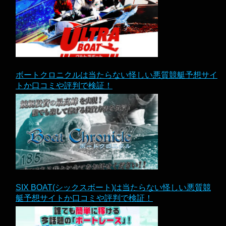
ボートクロニクルは当たらない怪しい悪質競艇予想サイ
トか口コミや評判で検証！
SIX BOAT(シックスボート)は当たらない怪しい悪質競
艇予想サイトか口コミや評判で検証！