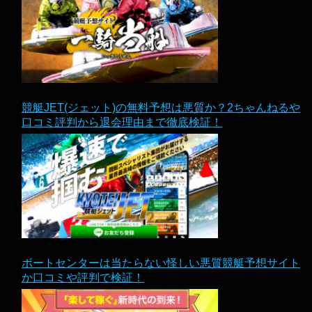
競艇JET(ジェット)の無料予想は悪質か？2ちゃんねるや
口コミ評判から退会理由まで徹底検証！
ボートセンターは当たらない怪しい悪質競艇予想サイト
か口コミや評判で検証！