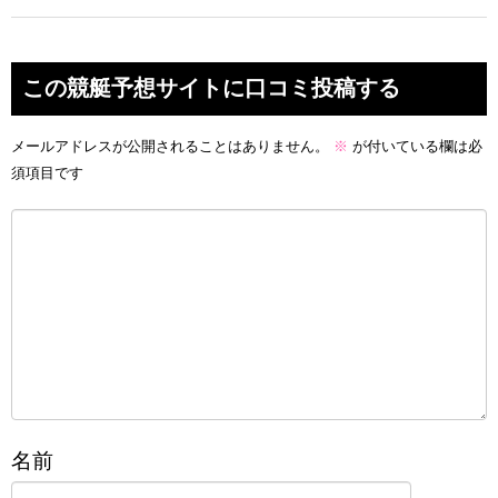
この競艇予想サイトに口コミ投稿する
メールアドレスが公開されることはありません。
※
が付いている欄は必
須項目です
名前