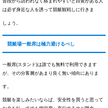
普段から謂われなく絡まれやすいと自覚がある人
は必ず身近な人を誘って競艇観戦しに行きま
しょう。
競艇場一般席は極力避けるべし
一般席(スタンド)は誰でも無料で利用できます
が、その分客層があまり良く無い傾向にありま
す。
競艇を楽しみたいならば、安全性を買うと思って