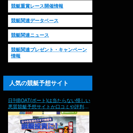
競艇重賞レース開催情報
競艇関連データベース
競艇関連ニュース
競艇関連プレゼント・キャンペーン
情報
人気の競艇予想サイト
日刊BOAT(ボート)は当たらない怪しい
悪質競艇予想サイトか口コミや評判で
検証！