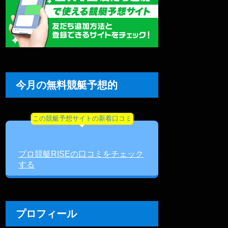
今月の無料競艇予想的
この競艇予想サイトの新着口コミ
プロ競艇RISEの口コミをチェック
する
プロフィール