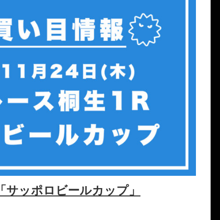
想「サッポロビールカップ」