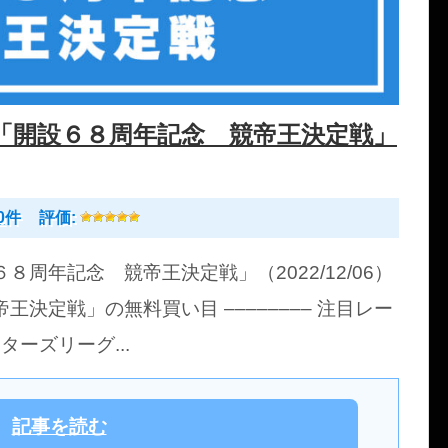
「開設６８周年記念 競帝王決定戦」
0
件
周年記念 競帝王決定戦」（2022/12/06）
決定戦」の無料買い目 –––––––– 注目レー
ターズリーグ...
記事を読む