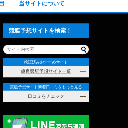
目
当サイトについて
競艇予想サイトを検索！
検証済みおすすめサイト
優良競艇予想サイト一覧
競艇予想サイト新着口コミをもっと見る
口コミをチェック