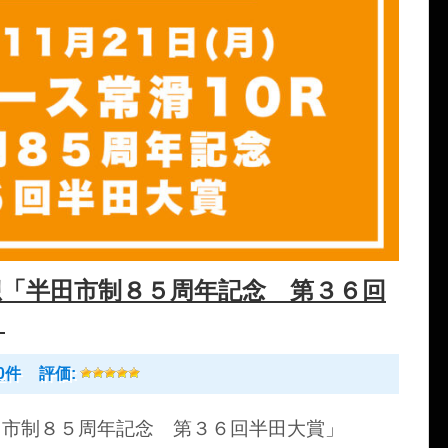
想「半田市制８５周年記念 第３６回
）
0
件
田市制８５周年記念 第３６回半田大賞」