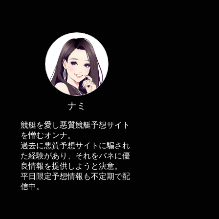
ナミ
競艇を愛し悪質競艇予想サイト
を憎むオンナ。
過去に悪質予想サイトに騙され
た経験があり、それをバネに優
良情報を提供しようと決意。
平日限定予想情報も不定期で配
信中。