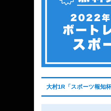
大村1R「スポーツ報知