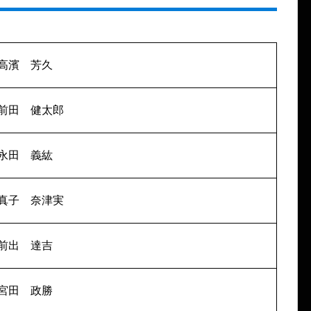
高濱 芳久
前田 健太郎
永田 義紘
真子 奈津実
前出 達吉
宮田 政勝