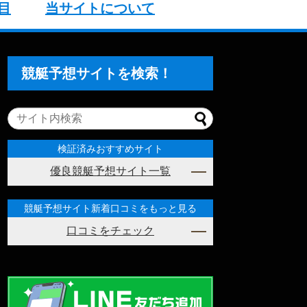
目
当サイトについて
競艇予想サイトを検索！
検証済みおすすめサイト
優良競艇予想サイト一覧
競艇予想サイト新着口コミをもっと見る
口コミをチェック