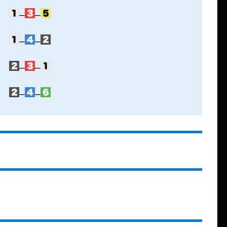
–
–
–
–
–
–
–
–