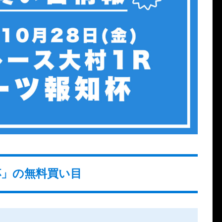
杯」の無料買い目