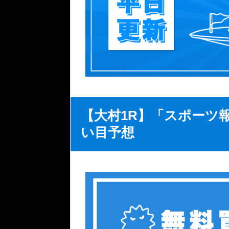
【大村1R】「スポーツ報知
い目予想