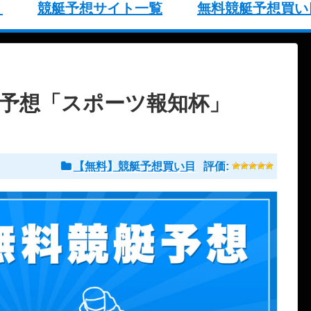
ト
競艇予想サイト一覧
無料競艇予想買い
料予想「スポーツ報知杯」
【無料】競艇予想買い目