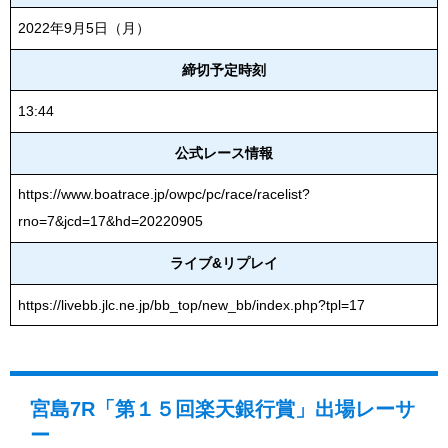
2022年9月5日（月）
締切予定時刻
13:44
公式レース情報
https://www.boatrace.jp/owpc/pc/race/racelist?
rno=7&jcd=17&hd=20220905
ライブ&リプレイ
https://livebb.jlc.ne.jp/bb_top/new_bb/index.php?tpl=17
宮島7R「第１５回楽天銀行賞」出場レーサ
ー