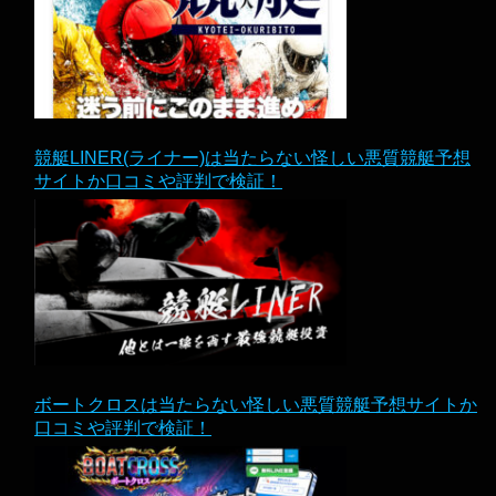
競艇LINER(ライナー)は当たらない怪しい悪質競艇予想
サイトか口コミや評判で検証！
ボートクロスは当たらない怪しい悪質競艇予想サイトか
口コミや評判で検証！