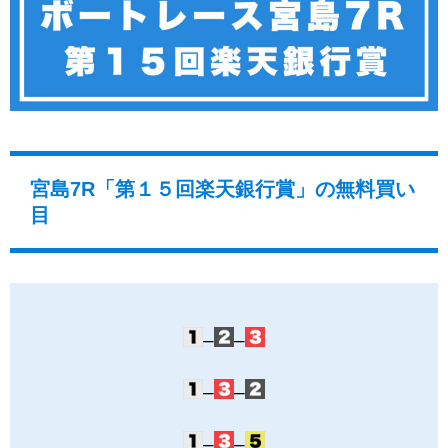
宮島7R「第１５回楽天銀行賞」の無料買い
目
–
–
–
–
–
–