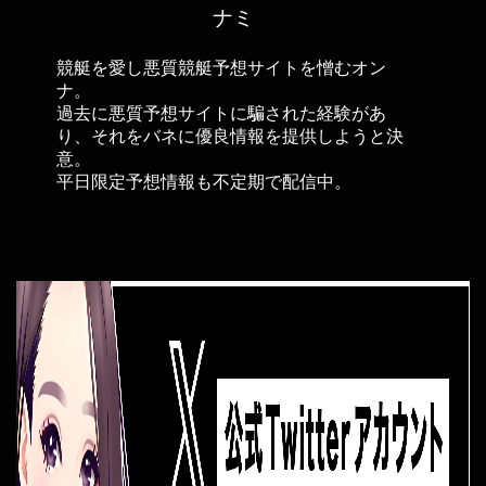
ナミ
競艇を愛し悪質競艇予想サイトを憎むオン
ナ。
過去に悪質予想サイトに騙された経験があ
り、それをバネに優良情報を提供しようと決
意。
平日限定予想情報も不定期で配信中。