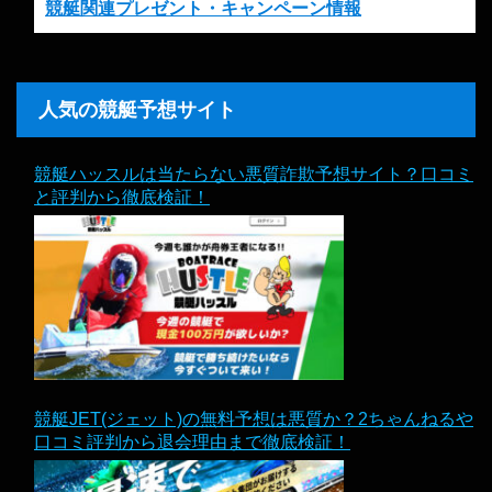
競艇関連プレゼント・キャンペーン情報
人気の競艇予想サイト
競艇ハッスルは当たらない悪質詐欺予想サイト？口コミ
と評判から徹底検証！
競艇JET(ジェット)の無料予想は悪質か？2ちゃんねるや
口コミ評判から退会理由まで徹底検証！