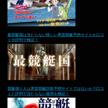
最競艇国は当たらない怪しい悪質競艇予想サイトか口コ
ミや評判で検証！
競艇億り人は悪質競艇詐欺予想サイトではないか？口コ
ミと評判で当たらない疑惑を検証！