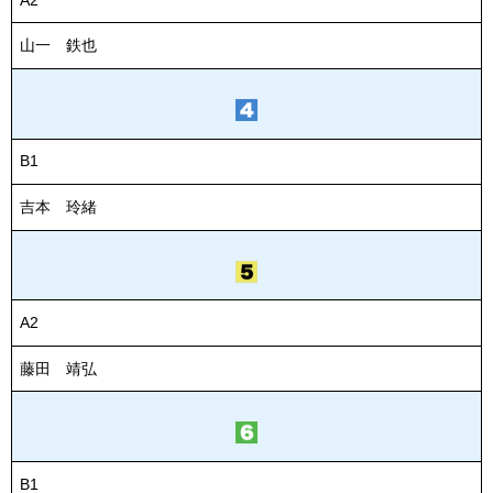
A2
山一 鉄也
B1
吉本 玲緒
A2
藤田 靖弘
B1