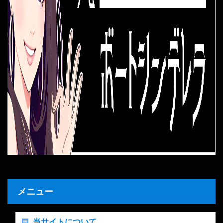
メニュー
当サイトについて