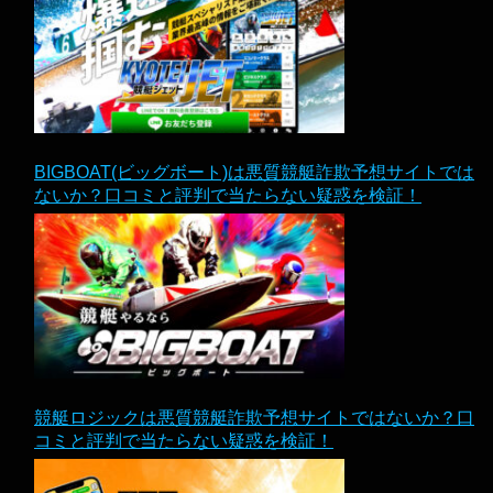
BIGBOAT(ビッグボート)は悪質競艇詐欺予想サイトでは
ないか？口コミと評判で当たらない疑惑を検証！
競艇ロジックは悪質競艇詐欺予想サイトではないか？口
コミと評判で当たらない疑惑を検証！