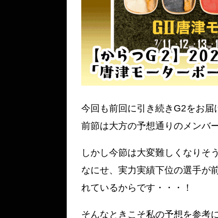
今回も前回に引き続きG2をお届
前節は大方の予想通りのメンバ
しかし今節は大変難しくなりそ
なにせ、実力実績下位の選手が前
れているからです・・・！
そんなときこそ私の予想を参考