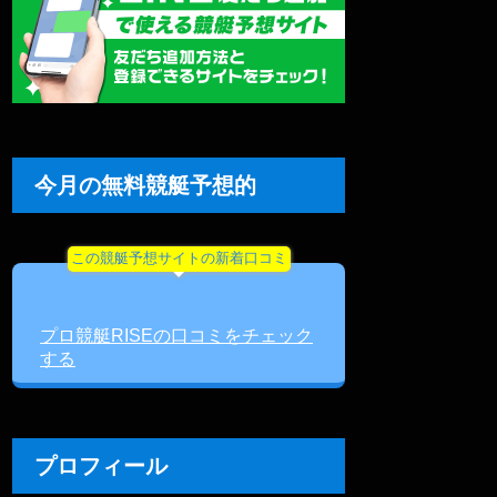
今月の無料競艇予想的
この競艇予想サイトの新着口コミ
プロ競艇RISEの口コミをチェック
する
プロフィール