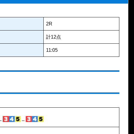
2R
計12点
11:05
–
–