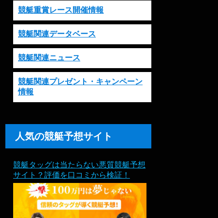
競艇重賞レース開催情報
競艇関連データベース
競艇関連ニュース
競艇関連プレゼント・キャンペーン
情報
人気の競艇予想サイト
競艇タッグは当たらない悪質競艇予想
サイト？評価を口コミから検証！