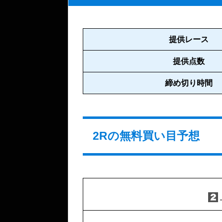
提供レース
提供点数
締め切り時間
2Rの無料買い目予想