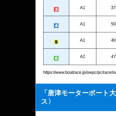
A1
37
A1
50
A1
40
A2
47
https://www.boatrace.jp/owpc/pc/race
「唐津モーターボート大
ス〉