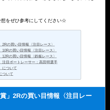
予想をぜひ参考にしてください☆
」2Rの買い目情報〈注目レース〉
」10Rの買い目情報〈注目レース〉
」12Rの買い目情報〈鉄板レース〉
」注目ボートレーサー：高田明選手
」について
について
賞」2Rの買い目情報〈注目レー