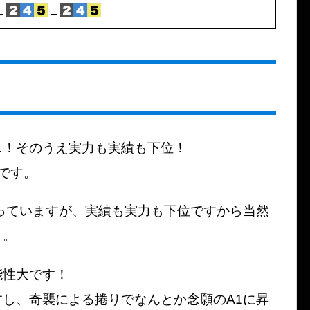
–
–
…！そのうえ実力も実績も下位！
です。
っていますが、実績も実力も下位ですから当然
う。
能性大です！
し、奇襲による捲りでなんとか念願のA1に昇