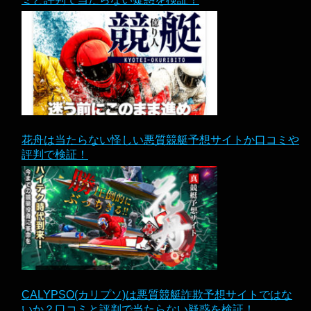
花舟は当たらない怪しい悪質競艇予想サイトか口コミや
評判で検証！
CALYPSO(カリプソ)は悪質競艇詐欺予想サイトではな
いか？口コミと評判で当たらない疑惑を検証！