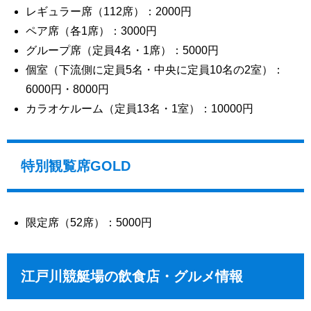
レギュラー席（112席）：2000円
ペア席（各1席）：3000円
グループ席（定員4名・1席）：5000円
個室（下流側に定員5名・中央に定員10名の2室）：
6000円・8000円
カラオケルーム（定員13名・1室）：10000円
特別観覧席GOLD
限定席（52席）：5000円
江戸川競艇場の飲食店・グルメ情報