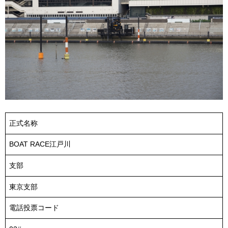
正式名称
BOAT RACE江戸川
支部
東京支部
電話投票コード