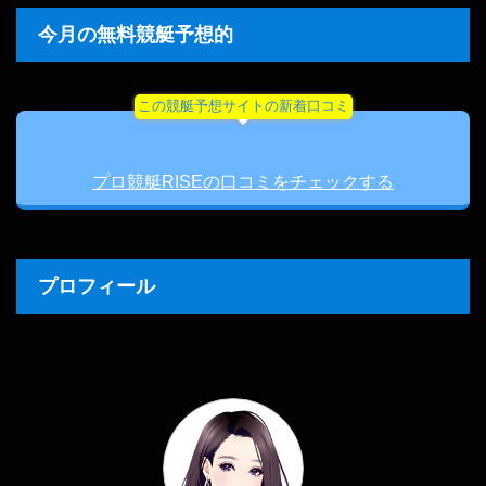
今月の無料競艇予想的
この競艇予想サイトの新着口コミ
プロ競艇RISEの口コミをチェックする
プロフィール