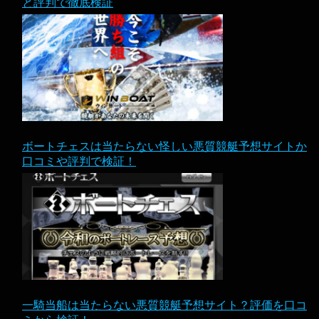
と評判で徹底検証
ボートチェスは当たらない怪しい悪質競艇予想サイトか
口コミや評判で検証！
一騎当船は当たらない悪質競艇予想サイト？評価を口コ