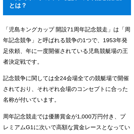
とは？
「児島キングカップ 開設71周年記念競走」は「周
年記念競争」と呼ばれる競争の1つで、1953年発
足依頼、年に一度開催されている児島競艇場の王
者決定戦です。
記念競争に関しては全24会場全ての競艇場で開催
されており、それぞれ会場のコンセプトに合った
名称が付いています。
周年記念競走では優勝賞金が1,000万円付き、プ
レミアムG1に次いで高額な賞金レースとなってい