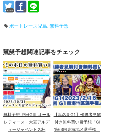
error
ボートレース児島
,
無料予想
競艇予想関連記事をチェック
無料予想 戸田GⅢ オール
【浜名湖G1】優勝者見解
レディース・大宮アルデ
付き無料買い目予想「GI
ィージャベントス杯
第68回東海地区選手権」