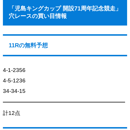
「児島キングカップ 開設71周年記念競走」
穴レースの買い目情報
11Rの無料予想
4-1-2356
4-5-1236
34-34-15
計12点