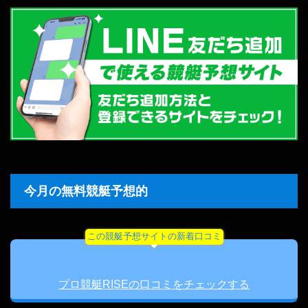
今月の無料競艇予想的
この競艇予想サイトの新着口コミ
プロ競艇RISEの口コミをチェックする