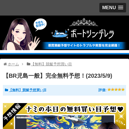
MENU
ホーム
【無料】競艇予想買い目
【BR児島一般】完全無料予想！(2023/5/9)
【無料】競艇予想買い目