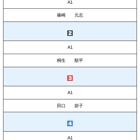
A1
篠崎 元志
A1
桐生 順平
A1
田口 節子
A1