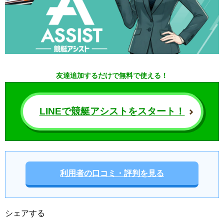
友達追加するだけで無料で使える！
LINEで競艇アシストをスタート！
利用者の口コミ・評判を見る
シェアする