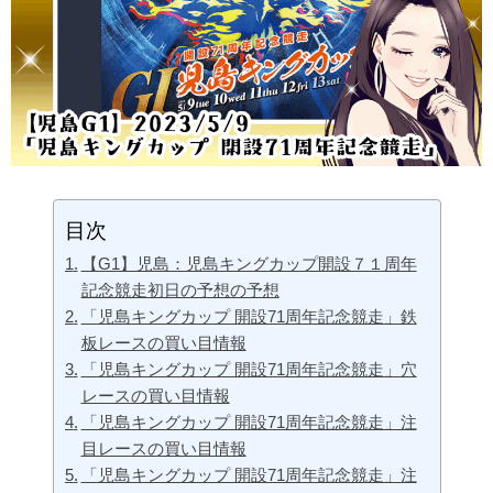
目次
【G1】児島：児島キングカップ開設７１周年
記念競走初日の予想の予想
「児島キングカップ 開設71周年記念競走」鉄
板レースの買い目情報
「児島キングカップ 開設71周年記念競走」穴
レースの買い目情報
「児島キングカップ 開設71周年記念競走」注
目レースの買い目情報
「児島キングカップ 開設71周年記念競走」注