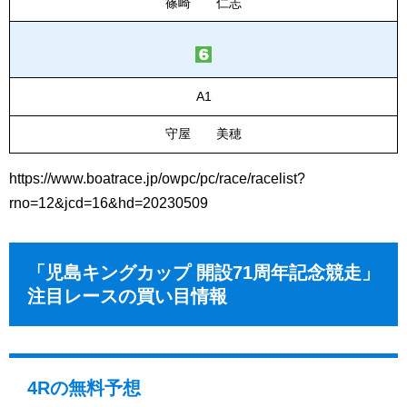
篠崎 仁志
A1
守屋 美穂
https://www.boatrace.jp/owpc/pc/race/racelist?
rno=12&jcd=16&hd=20230509
「児島キングカップ 開設71周年記念競走」
注目レースの買い目情報
4Rの無料予想