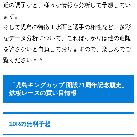
近の調子など、様々な情報を分析して予想してい
ます。
そして児島の特徴！水面と選手の相性など、多彩
なデータ分析について、こればっかりは他の追随
を許さないと自負しておりますので、楽しんでご
覧ください＾＾
「児島キングカップ 開設71周年記念競走」
鉄板レースの買い目情報
10Rの無料予想