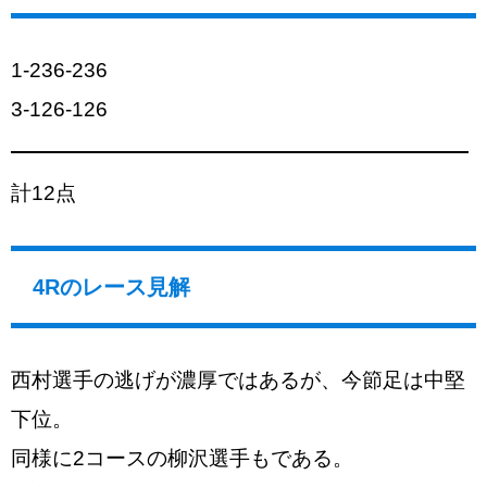
1-236-236
3-126-126
計12点
4Rのレース見解
西村選手の逃げが濃厚ではあるが、今節足は中堅
下位。
同様に2コースの柳沢選手もである。