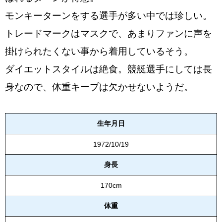
モンキーターンをする選手が多い中では珍しい。
トレードマークはマスクで、あまりファンに声を
掛けられたくない事から着用しているそう。
ダイエットスタイルは絶食。競艇選手にしては長
身なので、体重キープは欠かせないようだ。
生年月日
1972/10/19
身長
170cm
体重