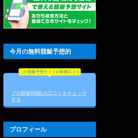
今月の無料競艇予想的
この競艇予想サイトの新着口コミ
プロ競艇RISEの口コミをチェック
する
プロフィール