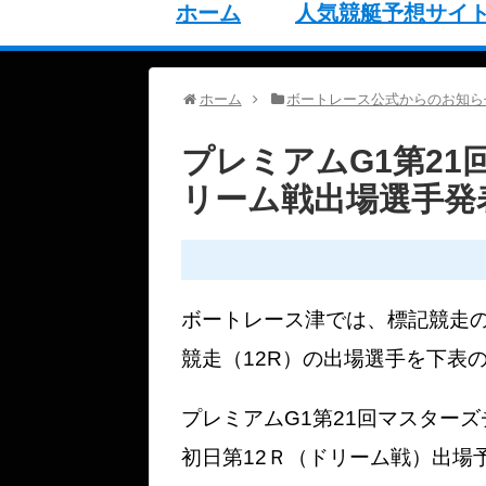
ホーム
人気競艇予想サイ
ホーム
ボートレース公式からのお知ら
プレミアムG1第2
リーム戦出場選手発
ボートレース津では、標記競走の
競走（12R）の出場選手を下表
プレミアムG1第21回マスター
初日第12Ｒ（ドリーム戦）出場