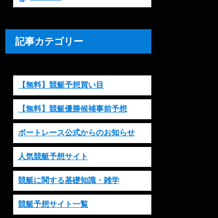
記事カテゴリー
【無料】競艇予想買い目
【無料】競艇優勝候補事前予想
ボートレース公式からのお知らせ
人気競艇予想サイト
競艇に関する基礎知識・雑学
競艇予想サイト一覧