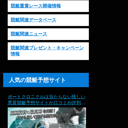
競艇重賞レース開催情報
競艇関連データベース
競艇関連ニュース
競艇関連プレゼント・キャンペーン
情報
人気の競艇予想サイト
ボートクロニクルは当たらない怪しい
悪質競艇予想サイトか口コミや評判で
検証！