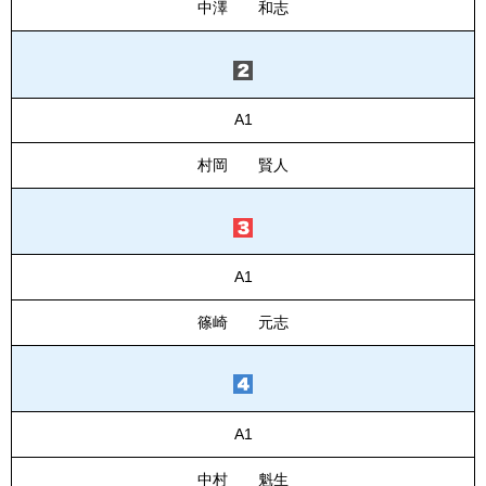
中澤 和志
A1
村岡 賢人
A1
篠崎 元志
A1
中村 魁生