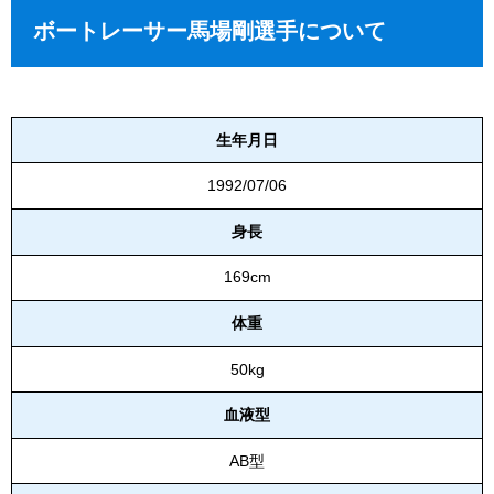
ボートレーサー馬場剛選手について
生年月日
1992/07/06
身長
169cm
体重
50kg
血液型
AB型