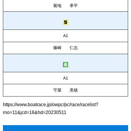
菊地 孝平
A1
篠崎 仁志
A1
守屋 美穂
https://www.boatrace.jp/owpc/pc/race/racelist?
rno=11&jcd=16&hd=20230511