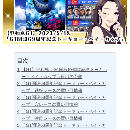
目次
【G1】平和島：G1開設69周年記念トーキョ
ー・ベイ・カップ五日目の予想
「G1開設69周年記念トーキョー・ベイ・カ
ップ」鉄板レースの買い目情報
「G1開設69周年記念トーキョー・ベイ・カ
ップ」穴レースの買い目情報
「G1開設69周年記念トーキョー・ベイ・カ
ップ」注目レースの買い目情報
「G1開設69周年記念トーキョー・ベイ・カ