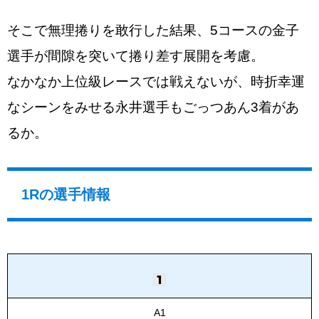
そこで無理捲りを敢行した結果、5コースの金子
選手が間隙を突いて捲り差す展開を考慮。
なかなか上位級レースでは戦えないが、時折幸運
なシーンをみせる永井選手もごっつあん3着があ
るか。
1Rの選手情報
A1