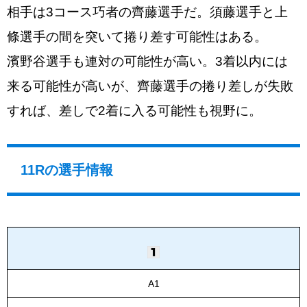
相手は3コース巧者の齊藤選手だ。須藤選手と上
條選手の間を突いて捲り差す可能性はある。
濱野谷選手も連対の可能性が高い。3着以内には
来る可能性が高いが、齊藤選手の捲り差しが失敗
すれば、差しで2着に入る可能性も視野に。
11Rの選手情報
A1