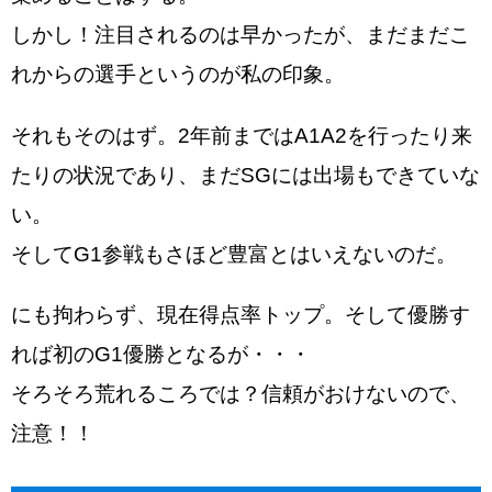
しかし！注目されるのは早かったが、まだまだこ
れからの選手というのが私の印象。
それもそのはず。2年前まではA1A2を行ったり来
たりの状況であり、まだSGには出場もできていな
い。
そしてG1参戦もさほど豊富とはいえないのだ。
にも拘わらず、現在得点率トップ。そして優勝す
れば初のG1優勝となるが・・・
そろそろ荒れるころでは？信頼がおけないので、
注意！！