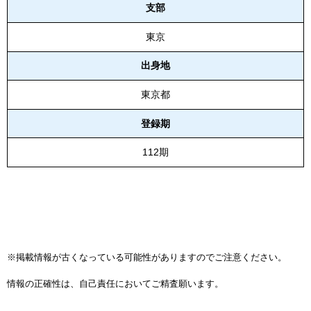
支部
東京
出身地
東京都
登録期
112期
※掲載情報が古くなっている可能性がありますのでご注意ください。
情報の正確性は、自己責任においてご精査願います。