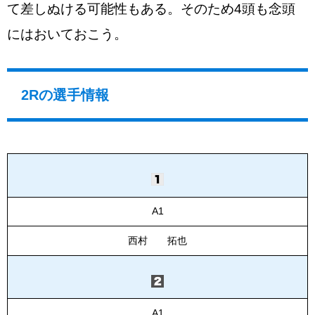
て差しぬける可能性もある。そのため4頭も念頭
にはおいておこう。
2Rの選手情報
A1
西村 拓也
A1