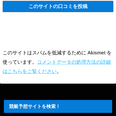
このサイトはスパムを低減するために Akismet を
使っています。
コメントデータの処理方法の詳細
はこちらをご覧ください
。
競艇予想サイトを検索！